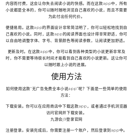
内容而付费，这会让你失去阅读小说的快感。而在这款app中，所有
小说都是全本的，你可以随时随地浏览自己喜欢的小说，而且不需要
为此付出任何代价。
便捷易用。这款app的界面设计非常简洁明了，你可以轻松地找到自
己喜欢的小说。同时，这款app的阅读界面也设计得非常舒适，你可
以自由地调整字体、字号、背景颜色等阅读参数，让阅读更加舒适。
更新及时。在这款app中，你可以看到各种类型的小说更新非常及
时，你不需要等待很长时间才能看到自己喜欢的小说更新。这让你可
以随时跟上小说的进展。
使用方法
如何使用这款“无广告免费全本小说app”呢？下面是一些简单的使用
方法：
下载安装。你可以在应用商店中下载这款app，或者通过手机浏览器
访问官网并下载安装。
九游会j9登录官网
注册登录。安装完成后，你需要注册一个账户，然后登录到app中。