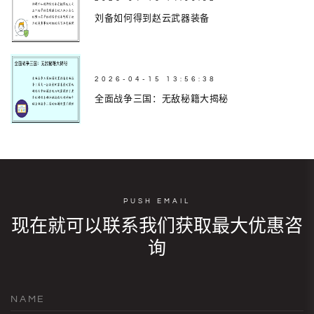
刘备如何得到赵云武器装备
2026-04-15 13:56:38
全面战争三国：无敌秘籍大揭秘
PUSH EMAIL
现在就可以联系我们获取最大优惠咨
询
NAME