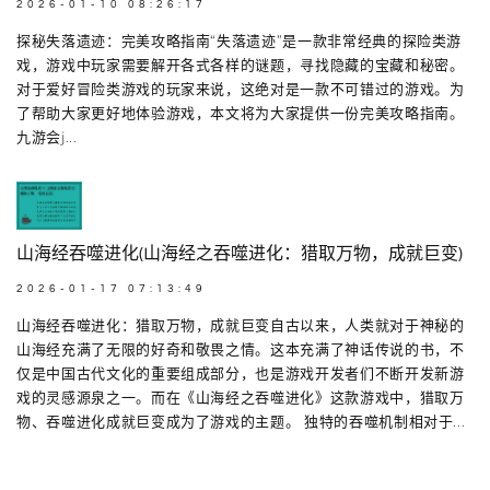
2026-01-10 08:26:17
探秘失落遗迹：完美攻略指南“失落遗迹”是一款非常经典的探险类游
戏，游戏中玩家需要解开各式各样的谜题，寻找隐藏的宝藏和秘密。
对于爱好冒险类游戏的玩家来说，这绝对是一款不可错过的游戏。为
了帮助大家更好地体验游戏，本文将为大家提供一份完美攻略指南。
九游会j...
山海经吞噬进化(山海经之吞噬进化：猎取万物，成就巨变)
2026-01-17 07:13:49
山海经吞噬进化：猎取万物，成就巨变自古以来，人类就对于神秘的
山海经充满了无限的好奇和敬畏之情。这本充满了神话传说的书，不
仅是中国古代文化的重要组成部分，也是游戏开发者们不断开发新游
戏的灵感源泉之一。而在《山海经之吞噬进化》这款游戏中，猎取万
物、吞噬进化成就巨变成为了游戏的主题。 独特的吞噬机制相对于...