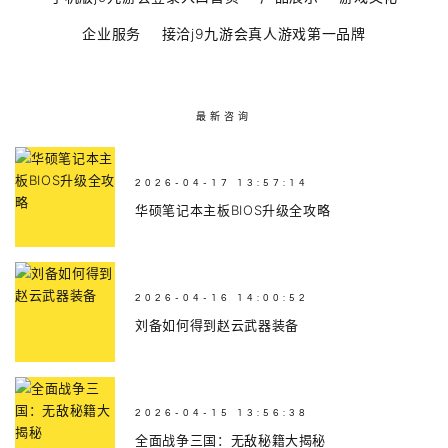
企业服务
接洽j9九游会真人游戏第一品牌
最新咨询
2026-04-17 13:57:14
华硕笔记本主板BIOS升级全攻略
2026-04-16 14:00:52
刘备如何得到赵云武器装备
2026-04-15 13:56:38
全面战争三国：无敌秘籍大揭秘