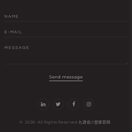
NAME
E-MAIL
MESSAGE
Send message
©
2026
- All Rights Reserved
九游会j9登录官网
.