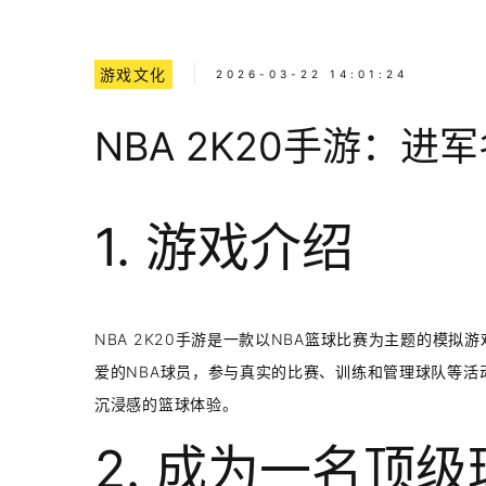
游戏文化
2026-03-22 14:01:24
NBA 2K20手游：进
1. 游戏介绍
NBA 2K20手游是一款以NBA篮球比赛为主题的模拟游
爱的NBA球员，参与真实的比赛、训练和管理球队等
沉浸感的篮球体验。
2. 成为一名顶级