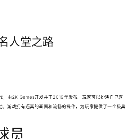
军名人堂之路
戏，由2K Games开发并于2019年发布。玩家可以扮演自己喜
活动。游戏拥有逼真的画面和流畅的操作，为玩家提供了一个极具
球员