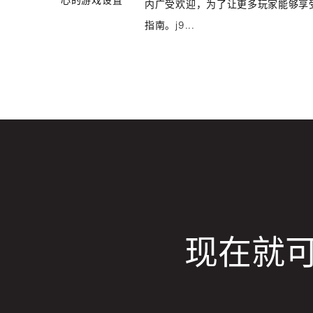
内广受欢迎，为了让更多玩家能够享
指南。j9...
现在就