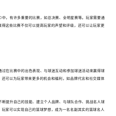
K20中，有许多重要的比赛，如总决赛、全明星赛等。玩家需要通
赢得这些比赛不仅可以提高玩家的声望和评级，还可以让玩家更
可以通过在比赛中的出色表现、与球迷互动和参加球迷活动来赢得球
，还可以为玩家带来更多的机会和福利，如品牌代言和社交媒体
玩家不断提升自己的技能、建立个人品牌、与球队合作、挑战名人球
，玩家可以实现自己的篮球梦想，成为一名名副其实的篮球名人