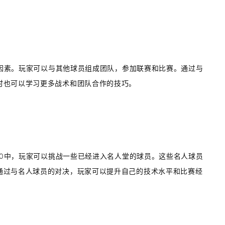
重要因素。玩家可以与其他球员组成团队，参加联赛和比赛。通过与
时也可以学习更多战术和团队合作的技巧。
K20中，玩家可以挑战一些已经进入名人堂的球员。这些名人球员
通过与名人球员的对决，玩家可以提升自己的技术水平和比赛经